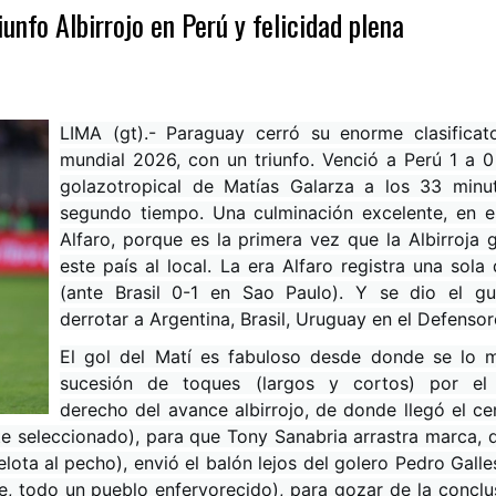
unfo Albirrojo en Perú y felicidad plena
LIMA (gt).- Paraguay cerró su enorme clasificato
mundial 2026, con un triunfo. Venció a Perú 1 a 0
golazotropical de Matías Galarza a los 33 minu
segundo tiempo. Una culminación excelente, en e
Alfaro, porque es la primera vez que la Albirroja 
este país al local. La era Alfaro registra una sola
(ante Brasil 0-1 en Sao Paulo). Y se dio el g
derrotar a Argentina, Brasil, Uruguay en el Defensor
El gol del Matí es fabuloso desde donde se lo m
sucesión de toques (largos y cortos) por el 
derecho del avance albirrojo, de donde llegó el ce
te seleccionado), para que Tony Sanabria arrastra marca, 
elota al pecho), envió el balón lejos del golero Pedro Gall
e, todo un pueblo enfervorecido), para gozar de la conclu