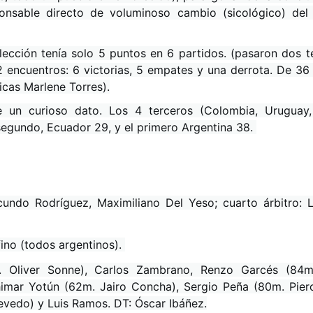
sponsable directo de voluminoso cambio (sicológico) del 
lección tenía solo 5 puntos en 6 partidos. (pasaron dos t
12 encuentros: 6 victorias, 5 empates y una derrota. De 36
icas Marlene Torres).
un curioso dato. Los 4 terceros (Colombia, Uruguay, 
 segundo, Ecuador 29, y el primero Argentina 38.
acundo Rodríguez, Maximiliano Del Yeso; cuarto árbitro: 
ino (todos argentinos).
. Oliver Sonne), Carlos Zambrano, Renzo Garcés (84m
imar Yotún (62m. Jairo Concha), Sergio Peña (80m. Piero
evedo) y Luis Ramos. DT: Óscar Ibáñez.