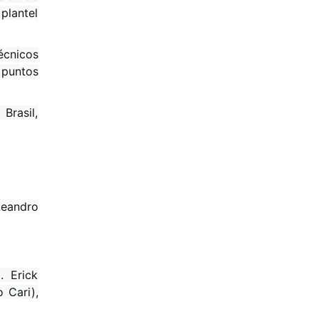
plantel
écnicos
 puntos
Brasil,
Leandro
. Erick
 Cari),