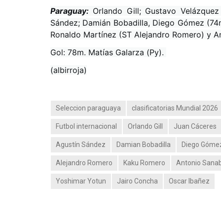
Paraguay:
Orlando Gill; Gustavo Velázquez
Sández; Damián Bobadilla, Diego Gómez (74m
Ronaldo Martínez (ST Alejandro Romero) y An
Gol: 78m. Matías Galarza (Py).
(albirroja)
Seleccion paraguaya
clasificatorias Mundial 2026
Futbol internacional
Orlando Gill
Juan Cáceres
Agustín Sández
Damian Bobadilla
Diego Góme
Alejandro Romero
Kaku Romero
Antonio Sanab
Yoshimar Yotun
Jairo Concha
Oscar Ibañez