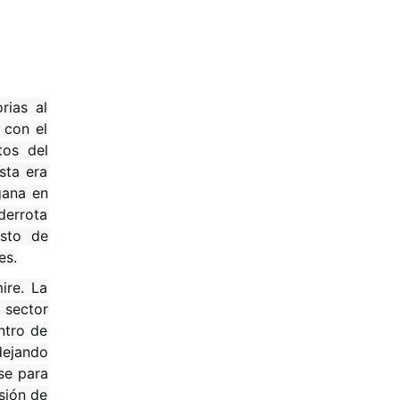
rias al
 con el
tos del
sta era
gana en
 derrota
usto de
es.
ire. La
sector
ntro de
dejando
ese para
sión de